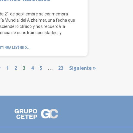
da 21 de septiembre se conmemora
Día Mundial del Alzheimer, una fecha que
sciende lo clínico y nos recuerda la
encia de construir sociedades, y
TINUA LEYENDO...
r
1
2
3
4
5
…
23
Siguiente »