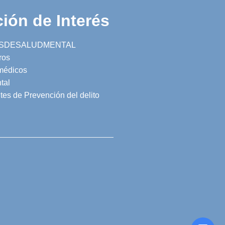
ión de Interés
SDESALUDMENTAL
ros
 médicos
tal
tes de Prevención del delito