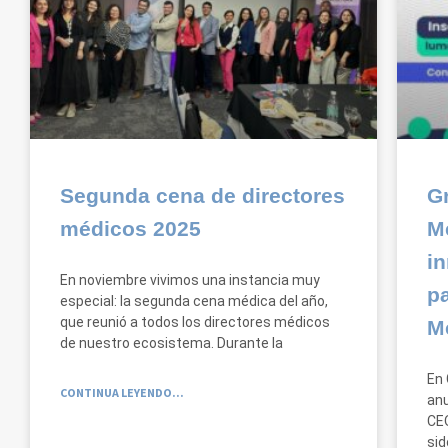
Segunda cena de directores
G
médicos 2025
M
i
En noviembre vivimos una instancia muy
pa
especial: la segunda cena médica del año,
que reunió a todos los directores médicos
M
de nuestro ecosistema. Durante la
En 
CONTINUA LEYENDO...
anu
CEO
sid