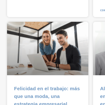
CON
Felicidad en el trabajo: más
A
que una moda, una
e
estrategia empresarial
en