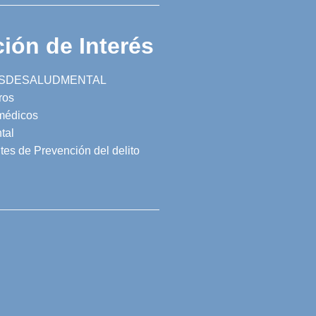
ión de Interés
SDESALUDMENTAL
ros
 médicos
tal
tes de Prevención del delito