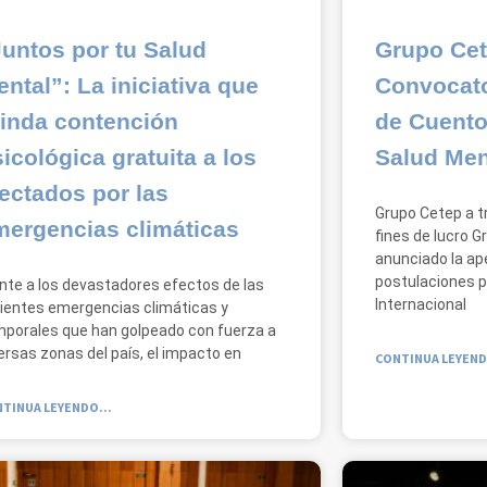
untos por tu Salud
Grupo Cet
ntal”: La iniciativa que
Convocato
rinda contención
de Cuento
icológica gratuita a los
Salud Ment
ectados por las
Grupo Cetep a t
mergencias climáticas
fines de lucro G
anunciado la ape
postulaciones p
nte a los devastadores efectos de las
Internacional
ientes emergencias climáticas y
porales que han golpeado con fuerza a
ersas zonas del país, el impacto en
CONTINUA LEYEND
TINUA LEYENDO...