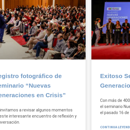
gistro fotográfico de
Exitoso S
eminario “Nuevas
Generacio
eneraciones en Crisis”
Con más de 400 
el seminario Nu
invitamos a revisar algunos momentos
el pasado 16 de 
este interesante encuentro de reflexión y
versación.
CONTINUA LEYEND