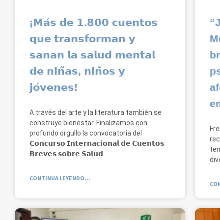
¡𝗠𝗮́𝘀 𝗱𝗲 𝟭.𝟴𝟬𝟬 𝗰𝘂𝗲𝗻𝘁𝗼𝘀
“J
𝗾𝘂𝗲 𝘁𝗿𝗮𝗻𝘀𝗳𝗼𝗿𝗺𝗮𝗻 𝘆
Me
𝘀𝗮𝗻𝗮𝗻 𝗹𝗮 𝘀𝗮𝗹𝘂𝗱 𝗺𝗲𝗻𝘁𝗮𝗹
b
𝗱𝗲 𝗻𝗶𝗻̃𝗮𝘀, 𝗻𝗶𝗻̃𝗼𝘀 𝘆
ps
𝗷𝗼́𝘃𝗲𝗻𝗲𝘀!
af
e
A través del arte y la literatura también se
construye bienestar. Finalizamos con
Fre
profundo orgullo la convocatoria del
rec
𝗖𝗼𝗻𝗰𝘂𝗿𝘀𝗼 𝗜𝗻𝘁𝗲𝗿𝗻𝗮𝗰𝗶𝗼𝗻𝗮𝗹 𝗱𝗲 𝗖𝘂𝗲𝗻𝘁𝗼𝘀
tem
𝗕𝗿𝗲𝘃𝗲𝘀 𝘀𝗼𝗯𝗿𝗲 𝗦𝗮𝗹𝘂𝗱
div
CONTINUA LEYENDO...
CON