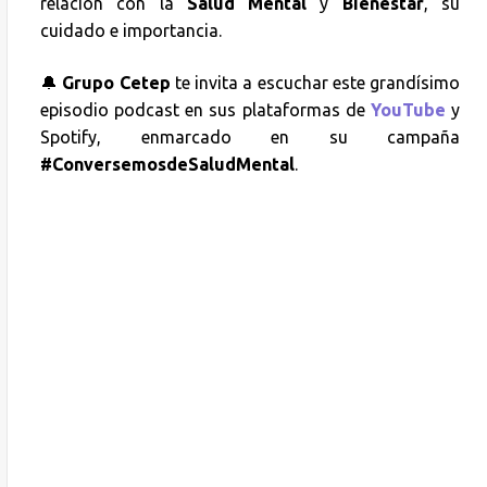
relación con la
Salud Mental
y
Bienestar
, su
cuidado e importancia.
🔔
Grupo Cetep
te invita a escuchar este grandísimo
episodio podcast en sus plataformas de
YouTube
y
Spotify, enmarcado en su campaña
#ConversemosdeSaludMental
.