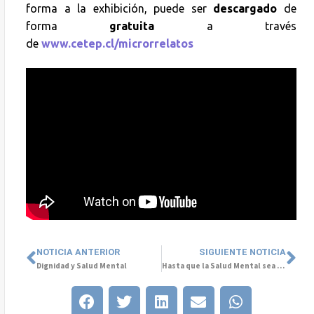
forma a la exhibición, puede ser
descargado
de
forma
gratuita
a través
de
www.cetep.cl/microrrelatos
NOTICIA ANTERIOR
SIGUIENTE NOTICIA
Dignidad y Salud Mental
Hasta que la Salud Mental sea importante