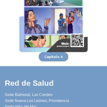
Capítulo 4
Red de Salud
Sede Balmoral, Las Condes
Sede Nueva Los Leones, Providencia
Sede Viña del Mar