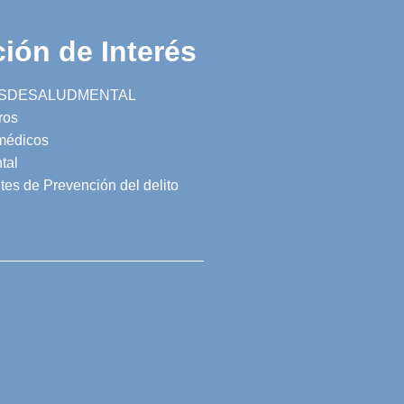
ión de Interés
SDESALUDMENTAL
ros
 médicos
tal
tes de Prevención del delito