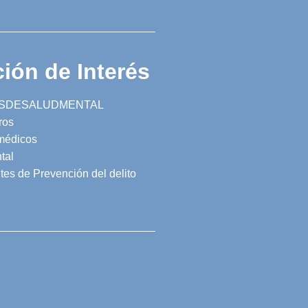
ión de Interés
SDESALUDMENTAL
ros
 médicos
tal
tes de Prevención del delito