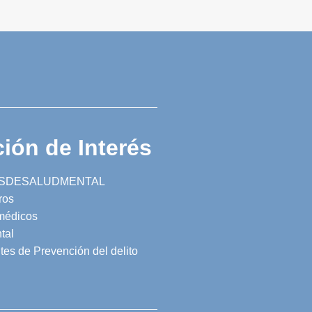
ión de Interés
SDESALUDMENTAL
ros
 médicos
tal
tes de Prevención del delito