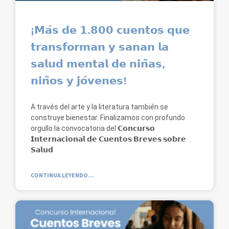
¡𝗠𝗮́𝘀 𝗱𝗲 𝟭.𝟴𝟬𝟬 𝗰𝘂𝗲𝗻𝘁𝗼𝘀 𝗾𝘂𝗲
𝘁𝗿𝗮𝗻𝘀𝗳𝗼𝗿𝗺𝗮𝗻 𝘆 𝘀𝗮𝗻𝗮𝗻 𝗹𝗮
𝘀𝗮𝗹𝘂𝗱 𝗺𝗲𝗻𝘁𝗮𝗹 𝗱𝗲 𝗻𝗶𝗻̃𝗮𝘀,
𝗻𝗶𝗻̃𝗼𝘀 𝘆 𝗷𝗼́𝘃𝗲𝗻𝗲𝘀!
A través del arte y la literatura también se
construye bienestar. Finalizamos con profundo
orgullo la convocatoria del 𝗖𝗼𝗻𝗰𝘂𝗿𝘀𝗼
𝗜𝗻𝘁𝗲𝗿𝗻𝗮𝗰𝗶𝗼𝗻𝗮𝗹 𝗱𝗲 𝗖𝘂𝗲𝗻𝘁𝗼𝘀 𝗕𝗿𝗲𝘃𝗲𝘀 𝘀𝗼𝗯𝗿𝗲
𝗦𝗮𝗹𝘂𝗱
CONTINUA LEYENDO...