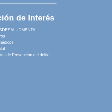
ión de Interés
SDESALUDMENTAL
ros
 médicos
tal
tes de Prevención del delito