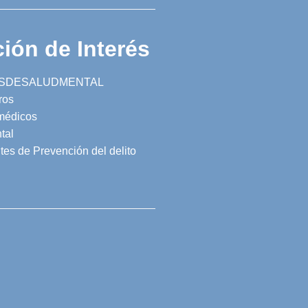
ión de Interés
SDESALUDMENTAL
ros
 médicos
tal
tes de Prevención del delito