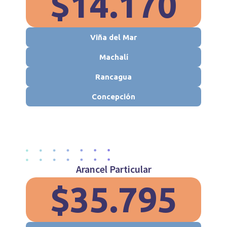
$14.170
Viña del Mar
Machalí
Rancagua
Concepción
Arancel Particular
$35.795