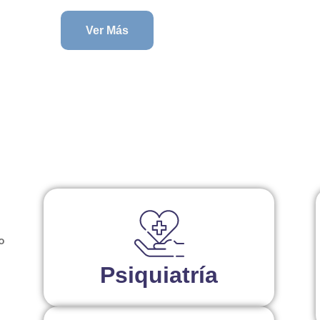
Ver Más
o
Psiquiatría