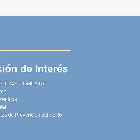
ión de Interés
SDESALUDMENTAL
ros
 médicos
tal
tes de Prevención del delito