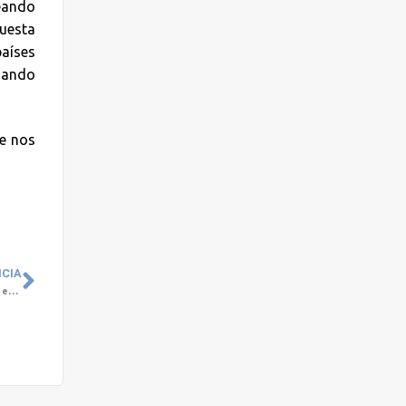
reando
puesta
aíses
mando
ue nos
ICIA
Las enfermedades de Salud Mental tienen mayor incidencia en mujeres que en hombres