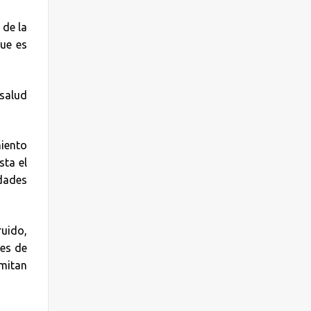
 de la
que es
salud
miento
sta el
dades
ruido,
 es de
rmitan