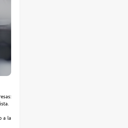
esas:
ista.
 a la