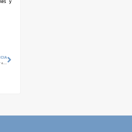
les y
ICIA
Seminario Crisis de Salud Mental en las Empresas: La importancia de invertir en bienestar de nuestros colaboradores