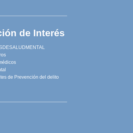
ión de Interés
SDESALUDMENTAL
ros
 médicos
tal
tes de Prevención del delito