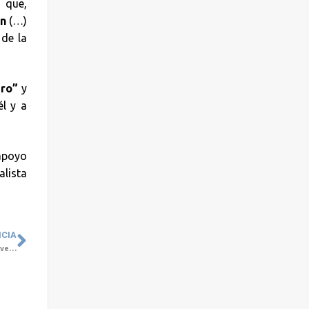
 que,
ón
(…)
 de la
uro”
y
l y a
apoyo
alista
ICIA
Cyberbullying: la Amenaza Invisible que Aumenta el Riesgo de Suicidio en Jóvenes