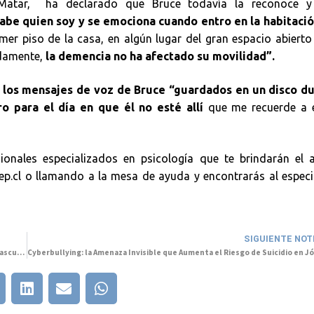
 Matar, ha declarado que Bruce todavía la reconoce y
abe quien soy y se emociona cuando entro en la habitaci
mer piso de la casa, en algún lugar del gran espacio abierto
adamente,
la demencia no ha afectado su movilidad”.
los mensajes de voz de Bruce “guardados en un disco d
ro para el día en que él no esté allí
que me recuerde a é
nales especializados en psicología que te brindarán el 
tep.cl o llamando a la mesa de ayuda y encontrarás al especi
SIGUIENTE NOT
Adultos mayores: relación entre la Salud Mental y enfermedades cardiovasculares