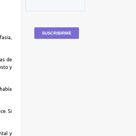
asia,
as de
esto y
 había
ce. Si
ntal y