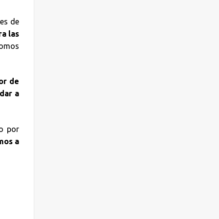
nes de
a las
somos
or de
dar a
go por
mos a