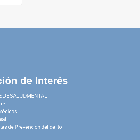
ión de Interés
SDESALUDMENTAL
ros
 médicos
tal
tes de Prevención del delito