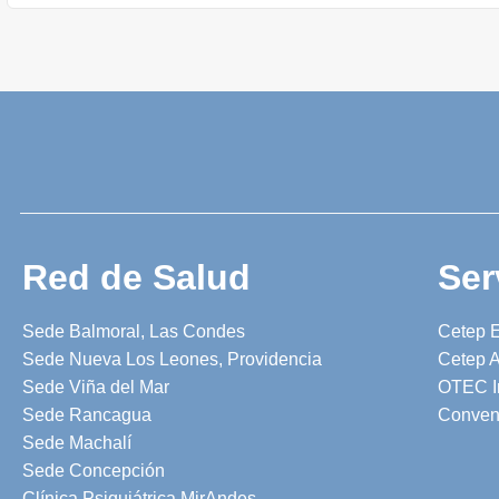
Red de Salud
Ser
Sede Balmoral, Las Condes
Cetep 
Sede Nueva Los Leones, Providencia
Cetep A
Sede Viña del Mar
OTEC I
Sede Rancagua
Conven
Sede Machalí
Sede Concepción
Clínica Psiquiátrica MirAndes