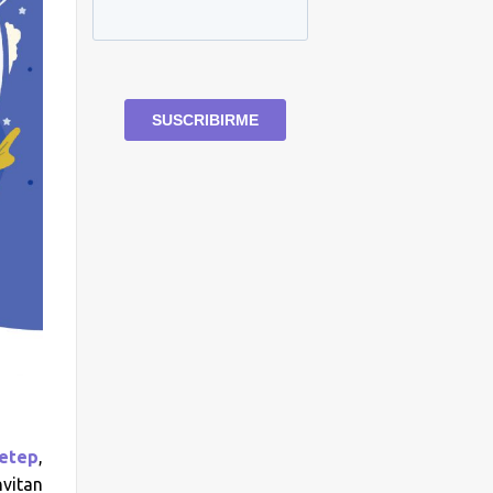
etep
,
nvitan