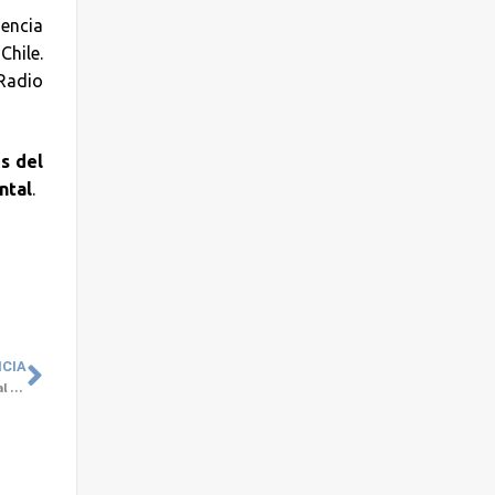
iencia
Chile.
Radio
s del
ntal
.
ICIA
Expertas de Grupo Cetep y UDLA darán una conferencia sobre la Salud Mental y la perspectiva de género por el 8M