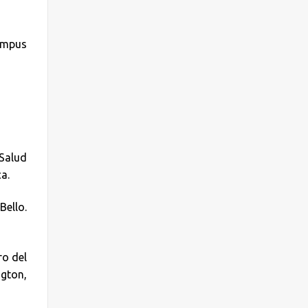
Campus
 Salud
a.
Bello.
ro del
ngton,