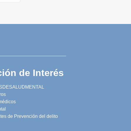
ión de Interés
SDESALUDMENTAL
ros
 médicos
tal
tes de Prevención del delito