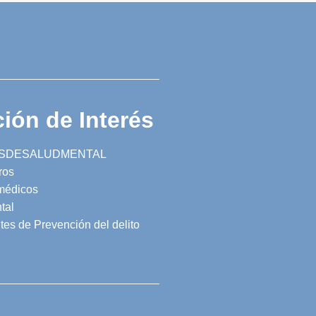
ión de Interés
SDESALUDMENTAL
ros
 médicos
tal
tes de Prevención del delito