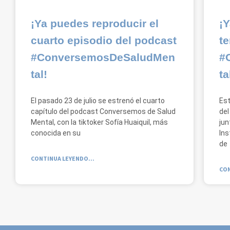
¡Ya puedes reproducir el
¡
cuarto episodio del podcast
te
#ConversemosDeSaludMen
#
tal!
tal
El pasado 23 de julio se estrenó el cuarto
Est
capítulo del podcast Conversemos de Salud
del
Mental, con la tiktoker Sofía Huaiquil, más
jun
conocida en su
In
de
CONTINUA LEYENDO...
CON