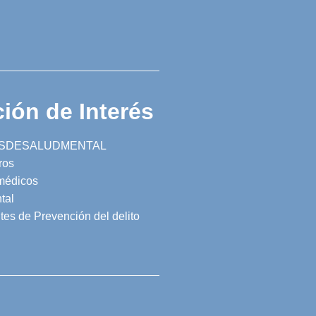
ión de Interés
SDESALUDMENTAL
ros
 médicos
tal
tes de Prevención del delito